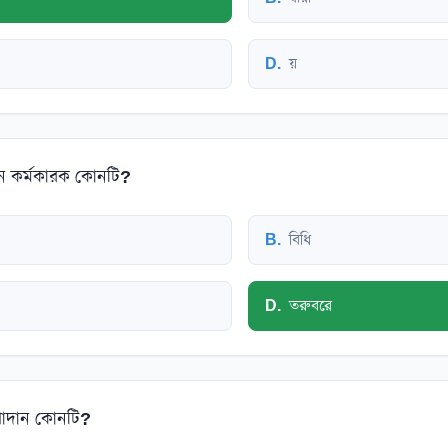
D
.
য়
নে কর্মকারক কোনটি?
B
.
বিধি
D
.
তরুবরে
উপাদান কোনটি?