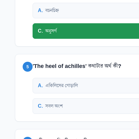
A
.
বচনচিহ্ন
C
.
অনুসর্গ
'The heel of achilles' কথাটার অর্থ কী?
5
A
.
একিলিসের গোড়ালি
C
.
সবল অংশ