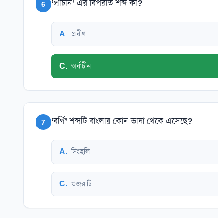
‘প্রাচীন’ এর বিপরীত শব্দ কী?
6
A
.
প্রবীণ
C
.
অর্বাচীন
‘বর্গি’ শব্দটি বাংলায় কোন ভাষা থেকে এসেছে?
7
A
.
সিংহলি
C
.
গুজরাটি