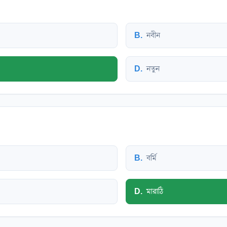
B
.
নবীন
D
.
নতুন
B
.
বর্মি
D
.
মারাঠি