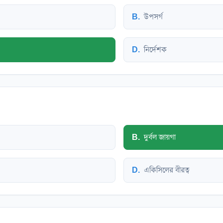
B
.
উপসর্গ
D
.
নির্দেশক
B
.
দুর্বল জায়গা
D
.
একিসিলের বীরত্ব