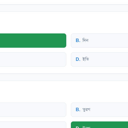
B
.
দিন
D
.
ইতি
B
.
তুরগ