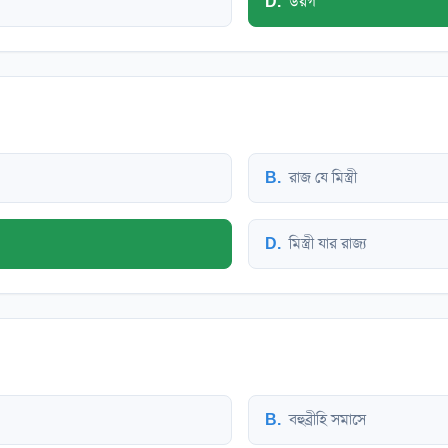
D
.
উরগ
B
.
রাজ যে মিস্ত্রী
D
.
মিস্ত্রী যার রাজ্য
B
.
বহুব্রীহি সমাসে