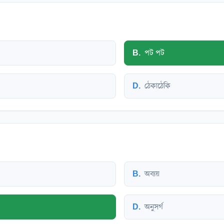
B
.
পট পট
D
.
ঠেকাঠেকি
B
.
অব্যয়
D
.
অনুসর্গ