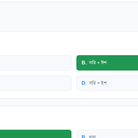
B
.
বারি + ঈশ
D
.
বারি + ইশ
B
.
দ্বারা