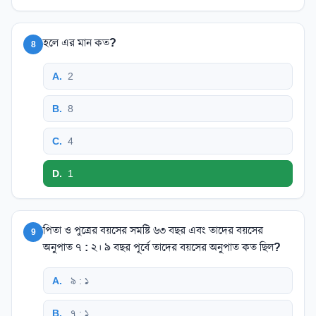
হলে এর মান কত?
8
A
.
2
B
.
8
C
.
4
D
.
1
পিতা ও পুত্রের বয়সের সমষ্টি ৬৩ বছর এবং তাদের বয়সের
9
অনুপাত ৭ : ২। ৯ বছর পূর্বে তাদের বয়সের অনুপাত কত ছিল?
A
.
৯ : ১
B
.
৭ : ১