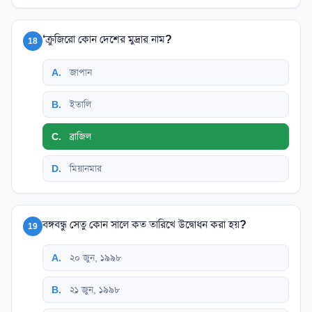
‘ক্রুজিরো কোন দেশের মুদ্রার নাম?
18
A
.
জাপান
B
.
ইতালি
C
.
ব্রাজিল
D
.
মিয়ানমার
বঙ্গবন্ধু সেতু কোন সালে কত তারিখে উদ্বোধন করা হয়?
19
A
.
২০ জুন, ১৯৯৮
B
.
২১ জুন, ১৯৯৮