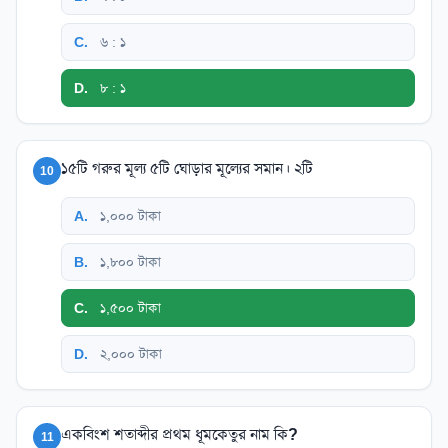
C
.
৬ : ১
D
.
৮ : ১
১৫টি গরুর মূল্য ৫টি ঘোড়ার মূল্যের সমান। ২টি
10
A
.
১,০০০ টাকা
B
.
১,৮০০ টাকা
C
.
১,৫০০ টাকা
D
.
২,০০০ টাকা
একবিংশ শতাব্দীর প্রথম ধূমকেতুর নাম কি?
11