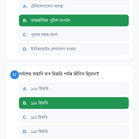
A
.
টেলিযোগাযোগ ব্যবস্থা
B
.
আন্তর্জাতিক পুলিশ সংগঠন
C
.
পুলের সমস্ত অংশ
D
.
ইন্টারনেটের যোগাযোগ মাধ্যম
সর্বশেষ সাহাবি কত হিজরি পর্যন্ত জীবিত ছিলেন?
17
A
.
১০৮ হিজরি
B
.
১১০ হিজরি
C
.
১১২ হিজরি
D
.
১১৫ হিজরি