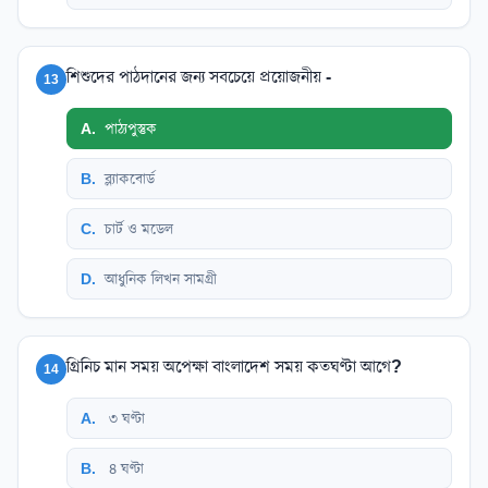
শিশুদের পাঠদানের জন্য সবচেয়ে প্রয়োজনীয় -
13
A
.
পাঠ্যপুস্তুক
B
.
ব্ল্যাকবোর্ড
C
.
চার্ট ও মডেল
D
.
আধুনিক লিখন সামগ্রী
গ্রিনিচ মান সময় অপেক্ষা বাংলাদেশ সময় কতঘণ্টা আগে?
14
A
.
৩ ঘণ্টা
B
.
৪ ঘণ্টা