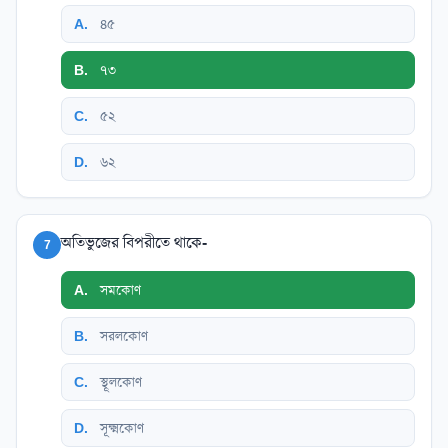
A
.
৪৫
B
.
৭৩
C
.
৫২
D
.
৬২
অতিভুজের বিপরীতে থাকে-
7
A
.
সমকোণ
B
.
সরলকোণ
C
.
স্থূলকোণ
D
.
সূক্ষ্মকোণ