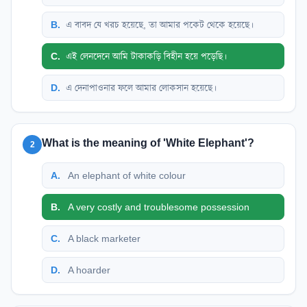
B
.
এ বাবদ যে খরচ হয়েছে, তা আমার পকেট থেকে হয়েছে।
C
.
এই লেনদেনে আমি টাকাকড়ি বিহীন হয়ে পড়েছি।
D
.
এ দেনাপাওনার ফলে আমার লোকসান হয়েছে।
What is the meaning of 'White Elephant'?
2
A
.
An elephant of white colour
B
.
A very costly and troublesome possession
C
.
A black marketer
D
.
A hoarder