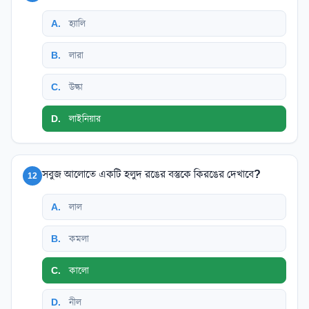
A
.
হ্যালি
B
.
লারা
C
.
উল্কা
D
.
লাইনিয়ার
সবুজ আলোতে একটি হলুদ রঙের বস্তুকে কিরঙের দেখাবে?
12
A
.
লাল
B
.
কমলা
C
.
কালো
D
.
নীল