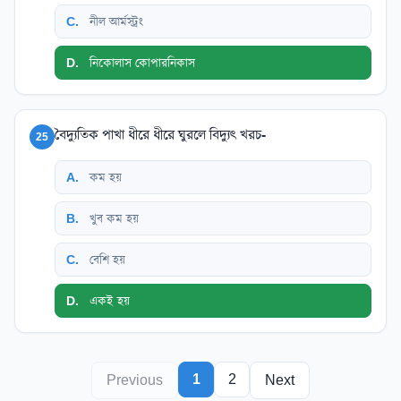
C
.
নীল আর্মস্ট্রং
D
.
নিকোলাস কোপারনিকাস
বৈদ্যুতিক পাখা ধীরে ধীরে ঘুরলে বিদ্যুৎ খরচ-
25
A
.
কম হয়
B
.
খুব কম হয়
C
.
বেশি হয়
D
.
একই হয়
1
2
Previous
Next