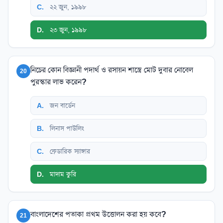
C
.
২২ জুন, ১৯৯৮
D
.
২৩ জুন, ১৯৯৮
নিচের কোন বিজ্ঞানী পদার্থ ও রসায়ন শাস্ত্রে মোট দুবার নোবেল
20
পুরস্কার লাভ করেন?
A
.
জন বার্ডেন
B
.
লিনাস পাউলিং
C
.
ফ্রেডারিক স্যাঙ্গার
D
.
মাদাম কুরি
বাংলাদেশের পতাকা প্রথম উত্তোলন করা হয় কবে?
21