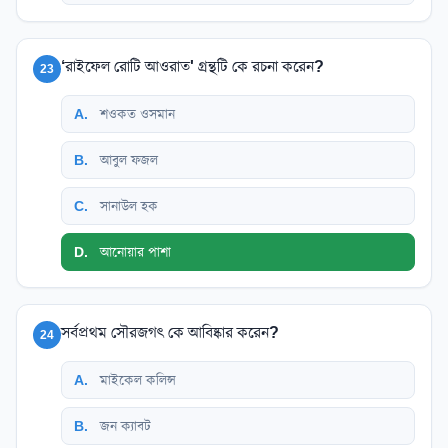
‘রাইফেল রোটি আওরাত' গ্রন্থটি কে রচনা করেন?
23
A
.
শওকত ওসমান
B
.
আবুল ফজল
C
.
সানাউল হক
D
.
আনোয়ার পাশা
সর্বপ্রথম সৌরজগৎ কে আবিষ্কার করেন?
24
A
.
মাইকেল কলিন্স
B
.
জন ক্যাবট