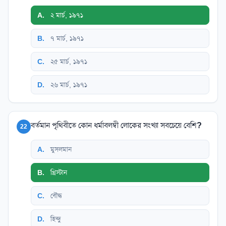
A
.
২ মার্চ, ১৯৭১
B
.
৭ মার্চ, ১৯৭১
C
.
২৫ মার্চ, ১৯৭১
D
.
২৬ মার্চ, ১৯৭১
বর্তমান পৃথিবীতে কোন ধর্মাবলম্বী লোকের সংখ্যা সবচেয়ে বেশি?
22
A
.
মুসলমান
B
.
খ্রিস্টান
C
.
বৌদ্ধ
D
.
হিন্দু