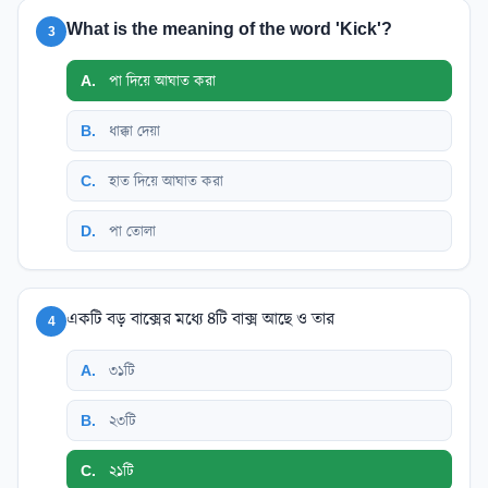
What is the meaning of the word 'Kick'?
3
A
.
পা দিয়ে আঘাত করা
B
.
ধাক্কা দেয়া
C
.
হাত দিয়ে আঘাত করা
D
.
পা তোলা
একটি বড় বাক্সের মধ্যে ৪টি বাক্স আছে ও তার
4
A
.
৩১টি
B
.
২৩টি
C
.
২১টি