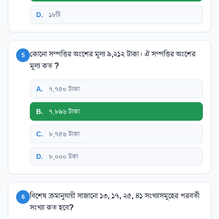
D
.
১৮টি
কোনো সম্পত্তির অংশের মূল্য ৯,২১২ টাকা। ঐ সম্পত্তির অংশের
5
মূল্য কত ?
A
.
৭,৭৫০ টাকা
B
.
৭,৮৯৬ টাকা
C
.
৮,৭৫৬ টাকা
D
.
৮,০০০ টকা
বিশেষ ক্রমানুযায়ী সাজানো ১৩, ১৭, ২৫, ৪১ সংখ্যাসমূহের পরবর্তী
6
সংখ্যা কত হবে?