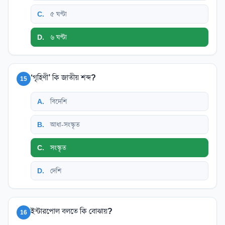
C
.
৫ ঘণ্টা
D
.
৬ ঘণ্টা
‘গৃহিণী’ কি জাতীয় শব্দ?
15
A
.
বিদেশি
B
.
আধা-সংস্কৃত
C
.
সংস্কৃত
D
.
দেশি
ইন্টারপোল বলতে কি বোঝায়?
16