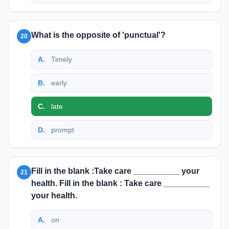
What is the opposite of 'punctual'?
20
A
.
Timely
B
.
early
C
.
late
D
.
prompt
Fill in the blank :Take care __________ your
21
health. Fill in the blank : Take care __________
your health.
A
.
on