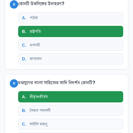
কোনটি উভলিঙ্গের উদাহরণ?
8
A
.
পাঠক
B
.
রাষ্ট্রপতি
C
.
গুণবতী
D
.
ভাগ্যবান
মধ্যযুগের বাংলা সাহিত্যের আদি নিদর্শন কোনটি?
9
A
.
শ্রীকৃষ্ণকীর্তন
B
.
বৈষ্ণব পদাবলী
C
.
লাইলি মজনু