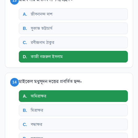
13
A
.
জীবনানন্দ দাশ
B
.
সুকান্ত ভট্টাচার্য
C
.
রবীন্দ্রনাথ ঠাকুর
D
.
কাজী নজরুল ইসলাম
মাইকেল মধুসূদন দত্তের প্রবর্তিত ছন্দ-
14
A
.
অমিত্রাক্ষর
B
.
মিত্রাক্ষর
C
.
বদ্ধাক্ষর