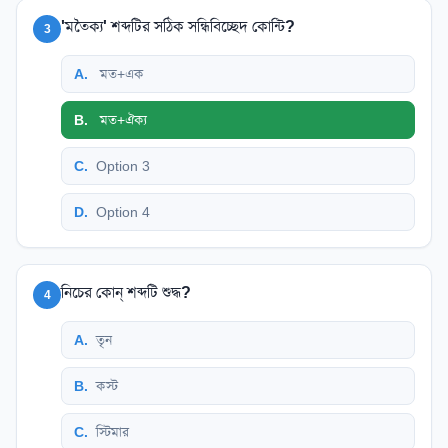
'মতৈক্য' শব্দটির সঠিক সন্ধিবিচ্ছেদ কোন্টি?
3
A
.
মত+এক
B
.
মত+ঐক্য
C
.
Option 3
D
.
Option 4
নিচের কোন্ শব্দটি শুদ্ধ?
4
A
.
তৃন
B
.
কস্ট
C
.
স্টিমার