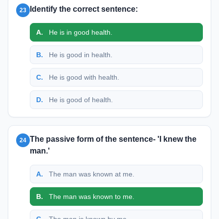
Identify the correct sentence:
23
A
.
He is in good health.
B
.
He is good in health.
C
.
He is good with health.
D
.
He is good of health.
The passive form of the sentence- 'I knew the
24
man.'
A
.
The man was known at me.
B
.
The man was known to me.
C
.
The man is known by me.