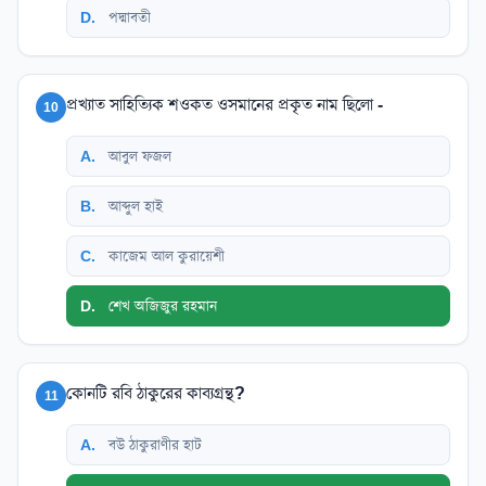
D
.
পদ্মাবতী
প্রখ্যাত সাহিত্যিক শওকত ওসমানের প্রকৃত নাম ছিলো -
10
A
.
আবুল ফজল
B
.
আব্দুল হাই
C
.
কাজেম আল কুরায়েশী
D
.
শেখ অজিজুর রহমান
কোনটি রবি ঠাকুরের কাব্যগ্রন্থ?
11
A
.
বউ ঠাকুরাণীর হাট