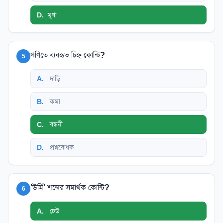
D
.
মৃণা
গণিতে ব্যবহৃত চিহ্ন কোন্টি?
5
A
.
দাড়ি
B
.
কমা
C
.
বন্ধনী
D
.
প্রশ্নবোধক
'উর্মি' শব্দের সমার্থক কোন্টি?
6
A
.
ঢেউ