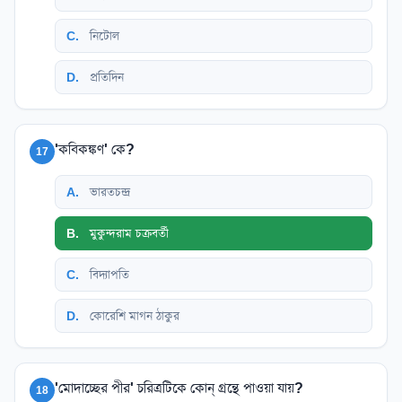
C
.
নিটোল
D
.
প্রতিদিন
'কবিকঙ্কণ' কে?
17
A
.
ভারতচন্দ্র
B
.
মুকুন্দরাম চক্রবর্তী
C
.
বিদ্যাপতি
D
.
কোরেশি মাগন ঠাকুর
'মোদাচ্ছের পীর' চরিত্রটিকে কোন্ গ্রন্থে পাওয়া যায়?
18