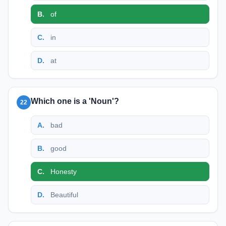
B
.
of
C
.
in
D
.
at
Which one is a 'Noun'?
22
A
.
bad
B
.
good
C
.
Honesty
D
.
Beautiful