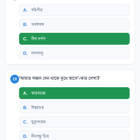
A
.
বহিপীর
B
.
তরঙ্গভঙ্গ
C
.
নীল দর্পণ
D
.
লালসালু
'আমার সন্তান যেন থাকে দুধে ভাতে'-কার লেখা?
19
A
.
ভারতচন্দ্র
B
.
ঈশ্বরগুপ্ত
C
.
মুকুন্দরাম
D
.
দীনবন্ধু মিত্র