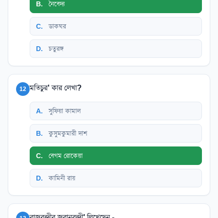
B
.
নৈবেদ্য
C
.
ডাকঘর
D
.
চতুরঙ্গ
মতিচুর' কার লেখা?
12
A
.
সুফিয়া কামাল
B
.
কুসুমকুমারী দাশ
C
.
বেগম রোকেয়া
D
.
কামিনী রায়
রাজবন্দীর জবানবন্দী' লিখেছেন -