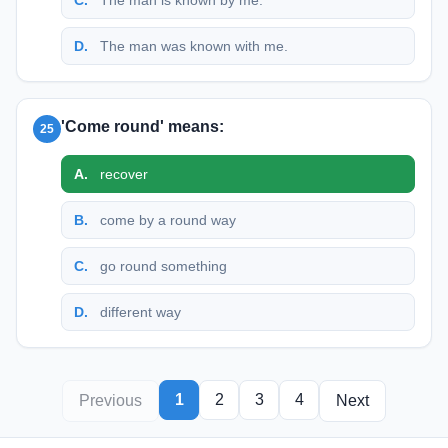
D
.
The man was known with me.
'Come round' means:
25
A
.
recover
B
.
come by a round way
C
.
go round something
D
.
different way
1
2
3
4
Previous
Next