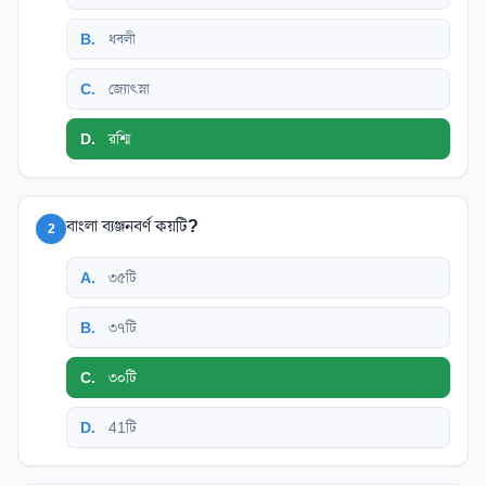
B
.
ধবলী
C
.
জ্যোৎস্না
D
.
রশ্মি
বাংলা ব্যঞ্জনবর্ণ কয়টি?
2
A
.
৩৫টি
B
.
৩৭টি
C
.
৩০টি
D
.
41টি