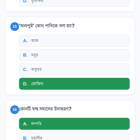
D
.
যুক্তাক্ষর
'অন্যপুষ্ট' কোন্ পাখিকে বলা হয়?
15
A
.
কাক
B
.
ময়ূর
C
.
কবুতর
D
.
কোকিল
কোনটি দ্বন্দ্ব সমাসের উদাহরণ?
16
A
.
দম্পতি
B
.
মহাবীর