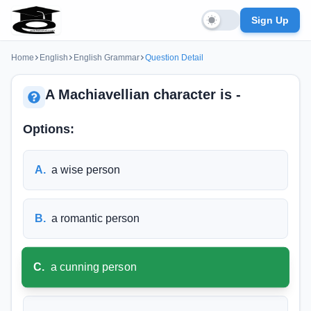
Sign Up
Home
English
English Grammar
Question Detail
A Machiavellian character is -
Options:
A
.
a wise person
B
.
a romantic person
C
.
a cunning person