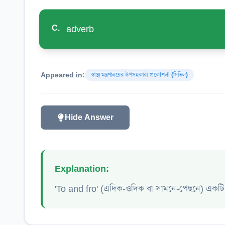
C
.
adverb
Appeared in:
স্বাস্থ্য মন্ত্রণালয়ের উপসহকারী প্রকৌশলী (সিভিল)
Hide Answer
Explanation:
'To and fro' (এদিক-ওদিক বা সামনে-পেছনে) একটি ইডি