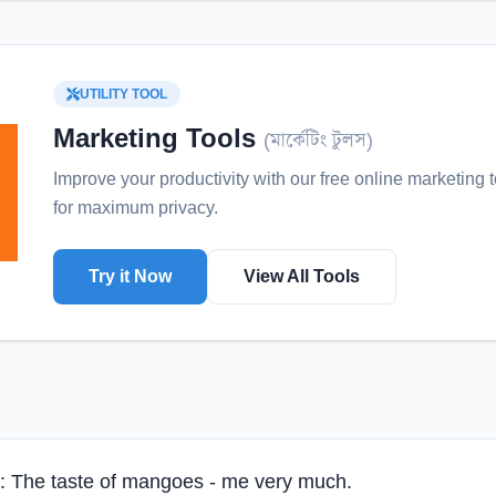
UTILITY TOOL
Marketing Tools
(
মার্কেটিং টুলস
)
Improve your productivity with our free online
marketing t
for maximum privacy.
Try it Now
View All Tools
ds: The taste of mangoes - me very much.