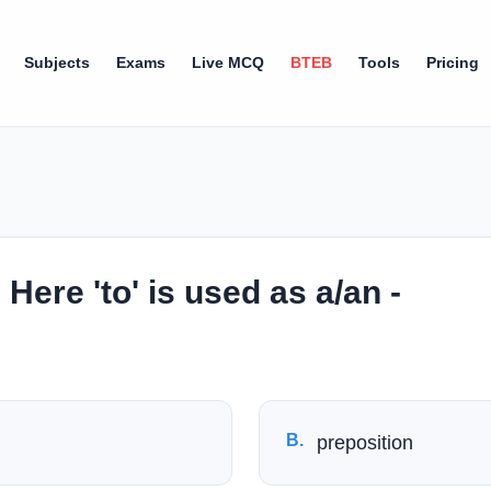
Subjects
Exams
Live MCQ
BTEB
Tools
Pricing
 Here 'to' is used as a/an -
B
.
preposition