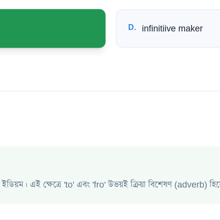
D
.
infinitiive maker
য়ম। এই ক্ষেত্রে 'to' এবং 'fro' উভয়ই ক্রিয়া বিশেষণ (adverb) হিস