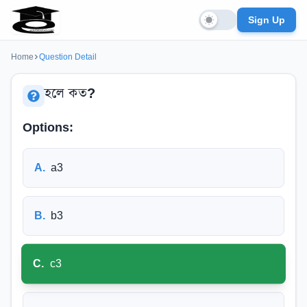
Sign Up
Home
Question Detail
হলে কত?
Options:
A
.
a
3
B
.
b
3
C
.
c
3