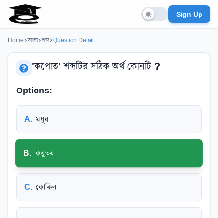
Sign Up
Home
বাংলা
শব্দ
Question Detail
'কপোত' শব্দটির সঠিক অর্থ কোনটি ?
Options:
A
.
ময়ূর
B
.
কবুতর
C
.
কোকিল