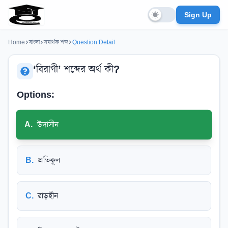
Sign Up
Home
বাংলা
সমার্থক শব্দ
Question Detail
‘বিরাগী’ শব্দের অর্থ কী?
Options:
A
.
উদাসীন
B
.
প্রতিকূল
C
.
রাড়হীন