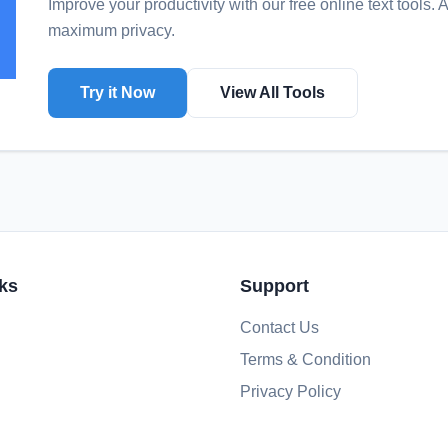
Improve your productivity with our free online
text tools
. 
maximum privacy.
Try it Now
View All Tools
ks
Support
Contact Us
Terms & Condition
Privacy Policy