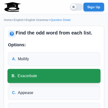
Sign Up
Home
English
English Grammar
Question Detail
Find the odd word from each list.
Options:
A
.
Mollify
B
.
Exacerbate
C
.
Appease