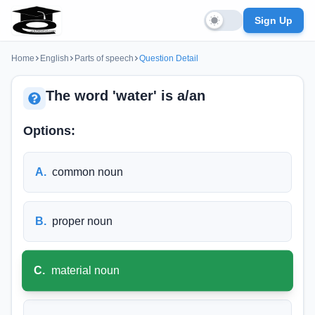
Sign Up
Home
English
Parts of speech
Question Detail
The word 'water' is a/an
Options:
A
.
common noun
B
.
proper noun
C
.
material noun