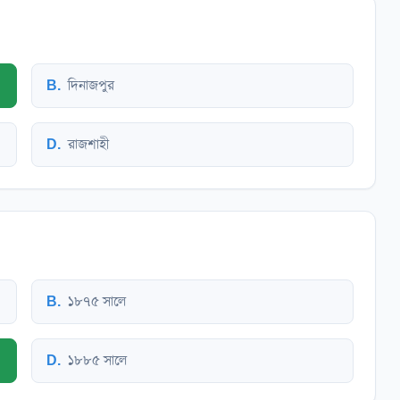
B
.
দিনাজপুর
D
.
রাজশাহী
B
.
১৮৭৫ সালে
D
.
১৮৮৫ সালে