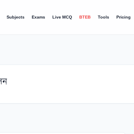
Subjects
Exams
Live MCQ
BTEB
Tools
Pricing
েন