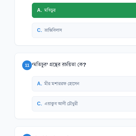
A
.
মতিচুর
C
.
ভ্রান্তিবিলাস
‘মতিচুর’ গ্রন্থের রচয়িতা কে?
11
A
.
মীর মশাররফ হোসেন
C
.
এয়াকুব আলী চৌধুরী