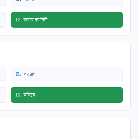
D
.
অবরোধবাসিনী
B
.
পদ্মরাগ
D
.
মতিচুর