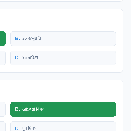
B
.
১০ জানুয়ারি
D
.
১০ এপ্রিল
B
.
রোকেয়া দিবস
D
.
যুব দিবস