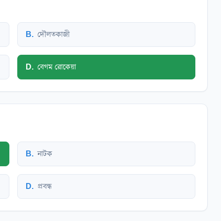
B
.
দৌলতকাজী
D
.
বেগম রোকেয়া
B
.
নাটক
D
.
প্রবন্ধ