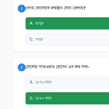
বেগম রোকেয়ার জন্মস্থান কোন জেলায়?
1
A
.
রংপুর
C
.
বগুড়া
রোকেয়া সাখাওয়াত হোসেন এর জন্ম সাল-
2
A
.
১৮৭০ সালে
C
.
১৮৮০ সালে