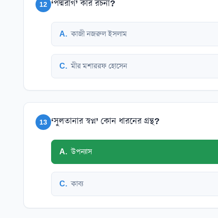
‘পদ্মরাগ’ কার রচনা?
12
A
.
কাজী নজরুল ইসলাম
C
.
মীর মশাররফ হোসেন
‘সুলতানার স্বপ্ন’ কোন ধারনের গ্রন্থ?
13
A
.
উপন্যাস
C
.
কাব্য