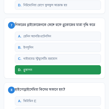
D
.
নিউমোনিয়া রোগে ফুসফুস আক্রান্ত হয়
লিভারের গ্লাইকোজেনকে ভেঙ্গে রক্তে গ্লুকোজের মাত্রা বৃদ্ধি করে
7
A
.
রেনিন অ্যানজিওটেনসিন
B
.
ইনসুলিন
C
.
থাইরয়েড স্টুমুলেটিং হরমোন
D
.
গ্লুকাগন
হাইপোগ্লাইসেমিয়া কিসের অভাবে হয়?
8
A
.
ভিটামিন E