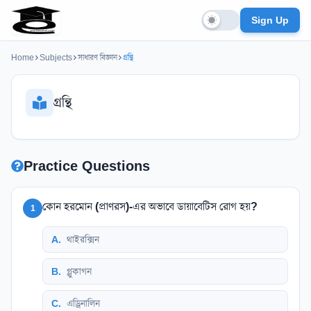
Sign Up
Home
Subjects
সাধারণ বিজ্ঞান
গ্রন্থি
গ্রন্থি
Practice Questions
কোন হরমোন (প্রাণরস)-এর অভাবে ডায়াবেটিস রোগ হয়?
1
A
.
থাইরক্সিন
B
.
গ্লুকাগন
C
.
এড্রিনালিন