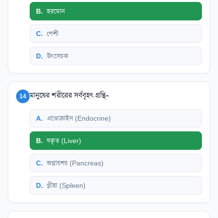
B
.
হরমোন
C
.
পেশী
D
.
উৎসেচক
মানুষের শরীরের সর্ববৃহৎ গ্রন্থি-
14
A
.
এণ্ডোক্রাইন (Endocrine)
B
.
যকৃত (Liver)
C
.
অগ্নায়শয় (Pancreas)
D
.
প্লীহা (Spleen)