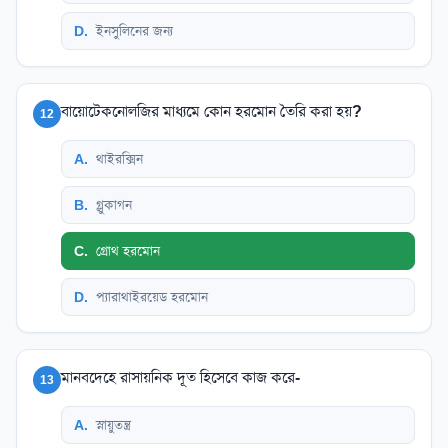
D
.
ইনসুলিনের জন্য
বায়োটেকনোলজির মাধ্যমে কোন হরমোন তৈরি করা হয়?
12
A
.
থাইরক্সিন
B
.
গ্লুকাগন
C
.
গ্রোথ হরমোন
D
.
প্যারাথাইরয়েড হরমোন
মানবদেহে রাসায়নিক দূত হিসেবে কাজ করে-
13
A
.
স্নায়ুতন্ত্র