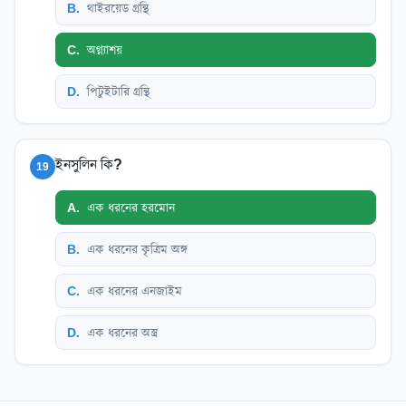
B
.
থাইরয়েড গ্রন্থি
C
.
অগ্ন্যাশয়
D
.
পিটুইটারি গ্রন্থি
ইনসুলিন কি?
19
A
.
এক ধরনের হরমোন
B
.
এক ধরনের কৃত্রিম অঙ্গ
C
.
এক ধরনের এনজাইম
D
.
এক ধরনের অস্ত্র