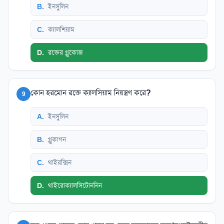
B
.
ইনসুলিন
C
.
ক্যালশিয়াম
D
.
রক্তের গ্লুকোজ
কোন হরমোন রক্তে ক্যালসিয়াম নিয়ন্ত্রণ করে?
9
A
.
ইনসুলিন
B
.
গ্লুকাগন
C
.
থাইরক্সিন
D
.
থাইরোক্যালসিটোননিন