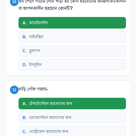
ভয় পেলে গায়ের লোম খাড়া হয় কোন হরমোনের জন্য/সংকটকালীন
10
বা আপদকালীন হরমোন কোনটি?
A
.
অ্যাডরিনালিন
B
.
থাইরক্সিন
C
.
গ্লুকাগন
D
.
ইনসুলিন
দাড়ি গোঁফ গজায়-
11
A
.
টেসটোস্টেরন হরমোনের জন্য
B
.
প্রোজেস্টেরন হরমোনের জন্য
C
.
এস্ট্রোজেন হরমোনের জন্য