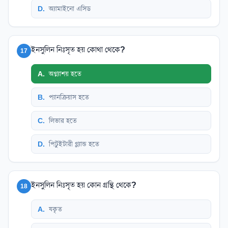
D
.
অ্যামাইনো এসিড
ইনসুলিন নিঃসৃত হয় কোথা থেকে?
17
A
.
অগ্ন্যাশয় হতে
B
.
প্যানক্রিয়াস হতে
C
.
লিভার হতে
D
.
পিটুইটারী গ্ল্যান্ড হতে
ইনসুলিন নিঃসৃত হয় কোন গ্রন্থি থেকে?
18
A
.
যকৃত