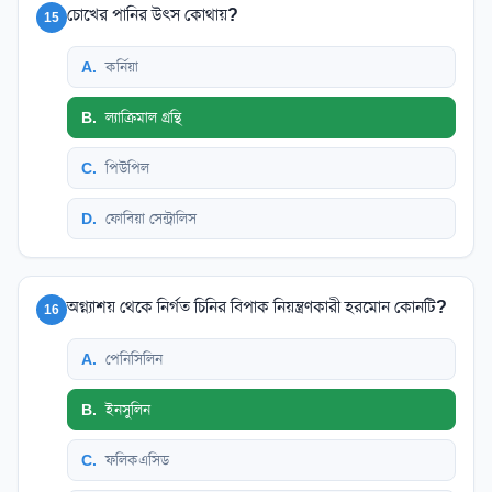
চোখের পানির উৎস কোথায়?
15
A
.
কর্নিয়া
B
.
ল্যাক্রিমাল গ্রন্থি
C
.
পিউপিল
D
.
ফোবিয়া সেন্ট্রালিস
অগ্ন্যাশয় থেকে নির্গত চিনির বিপাক নিয়ন্ত্রণকারী হরমোন কোনটি?
16
A
.
পেনিসিলিন
B
.
ইনসুলিন
C
.
ফলিকএসিড