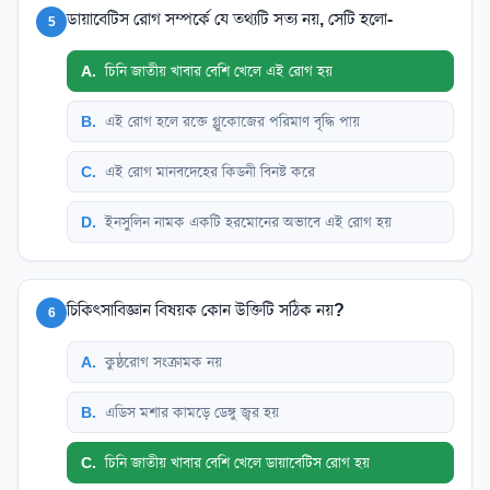
ডায়াবেটিস রোগ সম্পর্কে যে তথ্যটি সত্য নয়, সেটি হলো-
5
A
.
চিনি জাতীয় খাবার বেশি খেলে এই রোগ হয়
B
.
এই রোগ হলে রক্তে গ্লুকোজের পরিমাণ বৃদ্ধি পায়
C
.
এই রোগ মানবদেহের কিডনী বিনষ্ট করে
D
.
ইনসুলিন নামক একটি হরমোনের অভাবে এই রোগ হয়
চিকিৎসাবিজ্ঞান বিষয়ক কোন উক্তিটি সঠিক নয়?
6
A
.
কুষ্ঠরোগ সংক্রামক নয়
B
.
এডিস মশার কামড়ে ডেঙ্গু জ্বর হয়
C
.
চিনি জাতীয় খাবার বেশি খেলে ডায়াবেটিস রোগ হয়