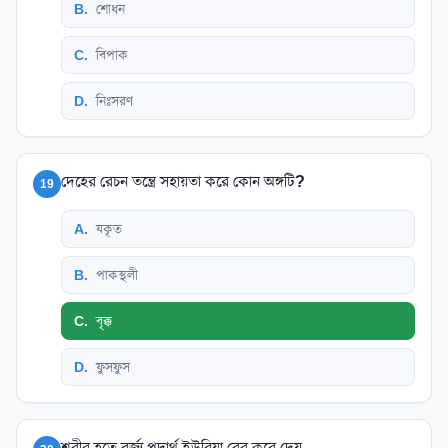
B
.
শোধন
C
.
বিপাক
D
.
নিঃসরণ
দেহের রেচন তন্ত্রে সহায়তা করে কোন অঙ্গটি?
19
A
.
যকৃত
B
.
পাকস্থলী
C
.
বৃক্ক
D
.
ফুসফুস
শরীর হতে বর্জ্য পদার্থ ইউরিয়া বের করে দেয়-