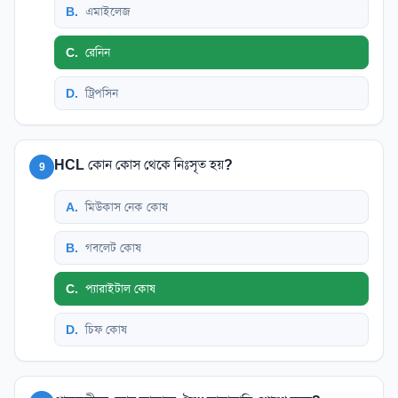
B
.
এমাইলেজ
C
.
রেনিন
D
.
ট্রিপসিন
HCL কোন কোস থেকে নিঃসৃত হয়?
9
A
.
মিউকাস নেক কোষ
B
.
গবলেট কোষ
C
.
প্যারাইটাল কোষ
D
.
চিফ কোষ