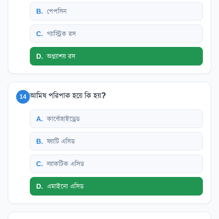
B
.
পেপসিন
C
.
গ্যাস্ট্রিক রস
D
.
অগ্ন্যাশয় রস
আমিষ পরিপাক হয়ে কি হয়?
14
A
.
কার্বোহাইড্রেড
B
.
ফ্যাটি এসিড
C
.
ল্যাকটিক এসিড
D
.
এমাইনো এসিড