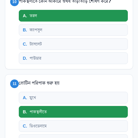
পাকস্থলীতে কোন আকারে ঔষধ তাড়াতাড়ি শোষণ করে?
10
A
.
তরল
B
.
ক্যাপসুল
C
.
ট্যাবলেট
D
.
পাউডার
প্রোটিন পরিপাক শুরু হয়
11
A
.
মুখে
B
.
পাকস্থলীতে
C
.
ডিওডেনামে