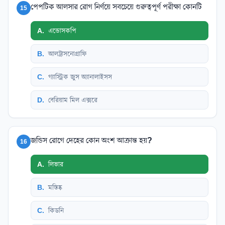
পেপটিক আলসার রোগ নির্ণয়ে সবচেয়ে গুরুত্বপূর্ণ পরীক্ষা কোনটি
15
A
.
এন্ডোসকপি
B
.
আলট্রাসনোগ্রাফি
C
.
গ্যাস্ট্রিক জুস অ্যানালাইসস
D
.
বেরিয়াম মিল এক্সরে
জন্ডিস রোগে দেহের কোন অংশ আক্রান্ত হয়?
16
A
.
লিভার
B
.
মস্তিষ্ক
C
.
কিডনি