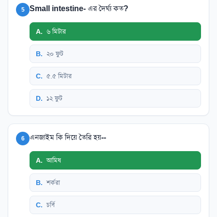
Small intestine- এর দৈর্ঘ্য কত?
5
A
.
৬ মিটার
B
.
২০ ফুট
C
.
৫.৫ মিটার
D
.
১২ ফুট
এনজাইম কি দিয়ে তৈরি হয়--
6
A
.
আমিষ
B
.
শর্করা
C
.
চর্বি