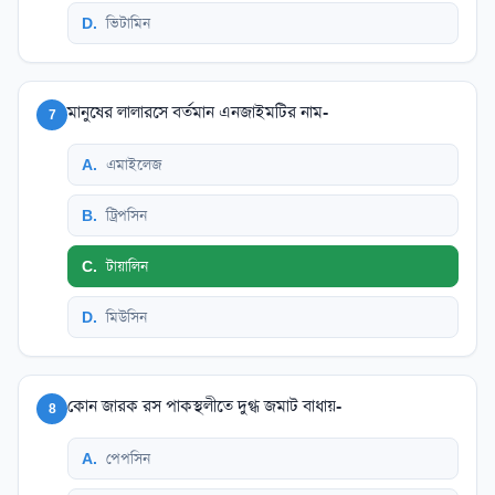
D
.
ভিটামিন
মানুষের লালারসে বর্তমান এনজাইমটির নাম-
7
A
.
এমাইলেজ
B
.
ট্রিপসিন
C
.
টায়ালিন
D
.
মিউসিন
কোন জারক রস পাকস্থলীতে দুগ্ধ জমাট বাধায়-
8
A
.
পেপসিন