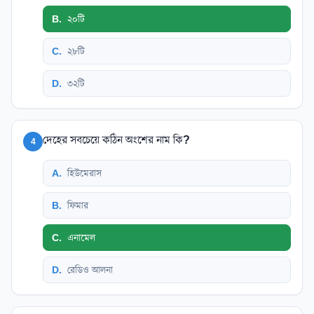
B
.
২০টি
C
.
২৮টি
D
.
৩২টি
দেহের সবচেয়ে কঠিন অংশের নাম কি?
4
A
.
হিউমেরাস
B
.
ফিমার
C
.
এনামেল
D
.
রেডিও আলনা