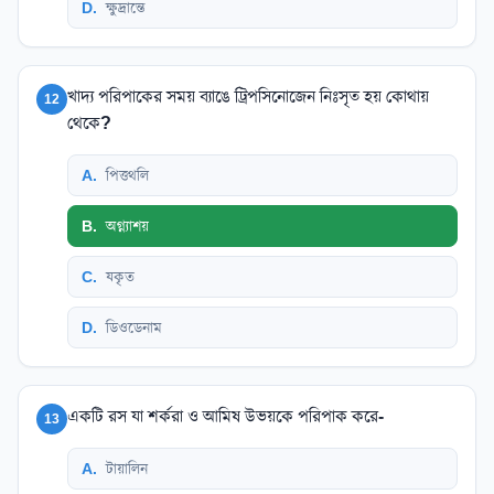
D
.
ক্ষুদ্রান্তে
খাদ্য পরিপাকের সময় ব্যাঙে ট্রিপসিনোজেন নিঃসৃত হয় কোথায়
12
থেকে?
A
.
পিত্তথলি
B
.
অগ্ন্যাশয়
C
.
যকৃত
D
.
ডিওডেনাম
একটি রস যা শর্করা ও আমিষ উভয়কে পরিপাক করে-
13
A
.
টায়ালিন