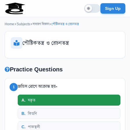
Sign Up
Home
Subjects
সাধারণ বিজ্ঞান
পৌষ্টিকতন্ত্র ও রেচনতন্ত্র
পৌষ্টিকতন্ত্র ও রেচনতন্ত্র
Practice Questions
জন্ডিস রোগে আক্রান্ত হয়-
1
A
.
যকৃত
B
.
কিডনি
C
.
পাকস্থলী