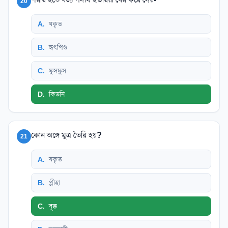
20
A
.
যকৃত
B
.
হৃৎপিণ্ড
C
.
ফুসফুস
D
.
কিডনি
কোন অঙ্গে মুত্র তৈরি হয়?
21
A
.
যকৃত
B
.
প্লীহা
C
.
বৃক্ক