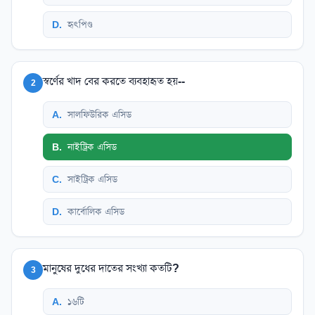
D
.
হৃৎপিণ্ড
স্বর্ণের খাদ বের করতে ব্যবহাহৃত হয়--
2
A
.
সালফিউরিক এসিড
B
.
নাইট্রিক এসিড
C
.
সাইট্রিক এসিড
D
.
কার্বোলিক এসিড
মানুষের দুধের দাতের সংখ্যা কতটি?
3
A
.
১৬টি