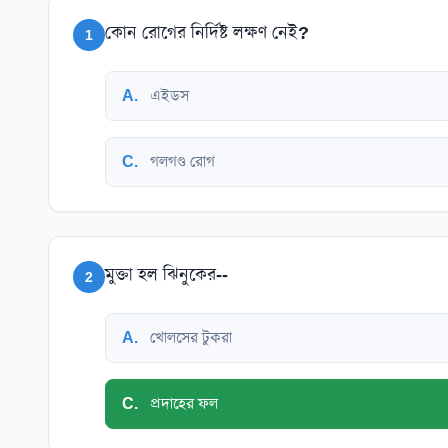
কোন রোগের নির্দিষ্ট লক্ষণ নেই?
1
A
.
এইডস
C
.
গলগণ্ড রোগ
মুক্তা হল ঝিনুকের--
2
A
.
খোলসের টুকরা
C
.
প্রদাহের ফল