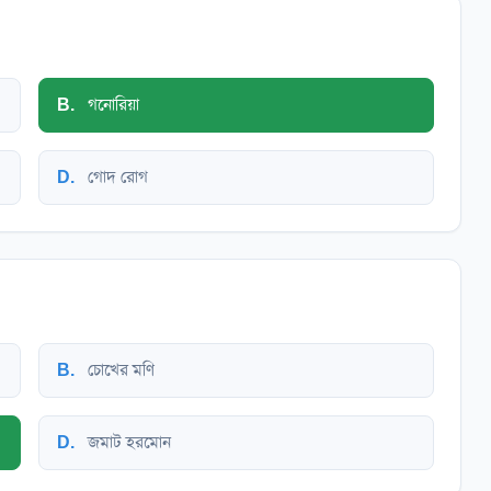
B
.
গনোরিয়া
D
.
গোদ রোগ
B
.
চোখের মণি
D
.
জমাট হরমোন