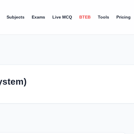
Subjects
Exams
Live MCQ
BTEB
Tools
Pricing
System)