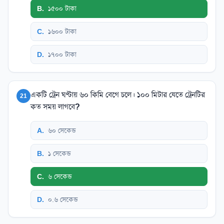
B
.
১৫০০ টাকা
C
.
১৬০০ টাকা
D
.
১৭০০ টাকা
একটি ট্রেন ঘণ্টায় ৬০ কিমি বেগে চলে। ১০০ মিটার যেতে ট্রেনটির
21
কত সময় লাগবে?
A
.
৬০ সেকেন্ড
B
.
১ সেকেন্ড
C
.
৬ সেকেন্ড
D
.
০.৬ সেকেন্ড