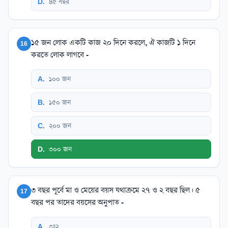
D
.
৪৫ বছর
১৫ জন লোক একটি কাজ ২০ দিনে করলে, ঐ কাজটি ১ দিনে
16
করতে লোক লাগবে -
A
.
১০০ জন
B
.
১৫০ জন
C
.
২০০ জন
D
.
৩০০ জন
৩ বছর পূর্বে মা ও মেয়ের বয়স যথাক্রমে ২৭ ও ২ বছর ছিল। ৫
17
বছর পর তাদের বয়সের অনুপাত -
A
.
৩ঃ২