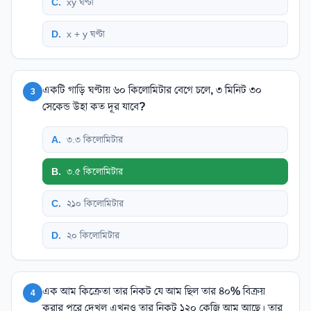
C
.
xy ঘণ্টা
D
.
x + y ঘণ্টা
একটি গাড়ি ঘণ্টায় ৬০ কিলোমিটার বেগে চলে, ৩ মিনিট ৩০
3
সেকেন্ড উহা কত দূর যাবে?
A
.
৩.৩ কিলোমিটার
B
.
৩.৫ কিলোমিটার
C
.
২১০ কিলোমিটার
D
.
২০ কিলোমিটার
এক আম কিক্রেতা তার নিকট যে আম ছিল তার ৪০% বিক্রয়
4
করার পরে দেখল এখনও তার নিকট ১২০ কেজি আম আছে। তার