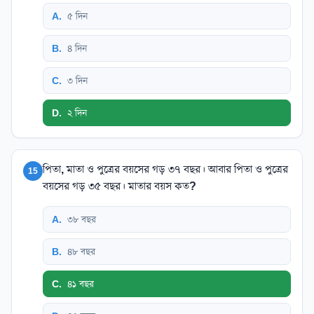
A
.
৫ দিন
B
.
৪ দিন
C
.
৩ দিন
D
.
২ দিন
পিতা, মাতা ও পুত্রের বয়সের গড় ৩৭ বছর। আবার পিতা ও পুত্রের
15
বয়সের গড় ৩৫ বছর। মাতার বয়স কত?
A
.
৩৮ বছর
B
.
৪৮ বছর
C
.
৪১ বছর