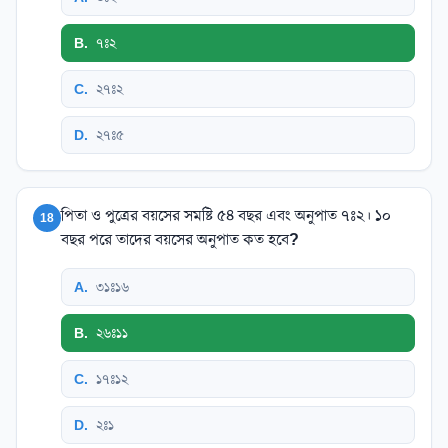
B
.
৭ঃ২
C
.
২৭ঃ২
D
.
২৭ঃ৫
পিতা ও পুত্রের বয়সের সমষ্টি ৫৪ বছর এবং অনুপাত ৭ঃ২। ১০
18
বছর পরে তাদের বয়সের অনুপাত কত হবে?
A
.
৩১ঃ১৬
B
.
২৬ঃ১১
C
.
১৭ঃ১২
D
.
২ঃ১