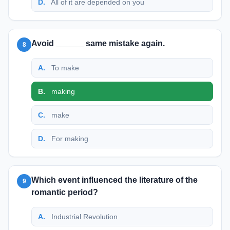
D
.
All of it are depended on you
Avoid ______ same mistake again.
8
A
.
To make
B
.
making
C
.
make
D
.
For making
Which event influenced the literature of the
9
romantic period?
A
.
Industrial Revolution