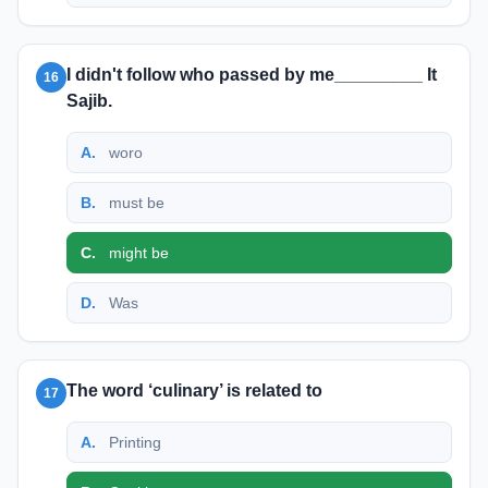
I didn't follow who passed by me_________ It
16
Sajib.
A
.
woro
B
.
must be
C
.
might be
D
.
Was
The word ‘culinary’ is related to
17
A
.
Printing