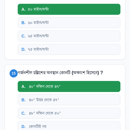
A
.
৫০ মাইল/ঘণ্টা
B
.
৬০ মাইল/ঘন্টা
C
.
৬৫ মাইল/ঘণ্টা
D
.
৭৫ মাইল/ঘন্টা
গর্জনশীল চল্লিশের অবস্থান কোনটি (অক্ষাংশ হিসেবে) ?
15
A
.
৪০° দক্ষিন থেকে ৪৭°
B
.
৪০° উত্তর থেকে ৪৭°
C
.
৪৮° দক্ষিন থেকে ৫০°
D
.
কোনটিই নয়