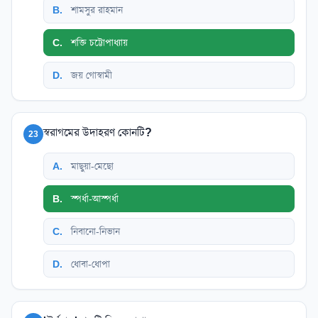
B
.
শামসুর রাহমান
C
.
শক্তি চট্টোপাধ্যায়
D
.
জয় গোস্বামী
স্বরাগমের উদাহরণ কোনটি?
23
A
.
মাছুয়া-মেছো
B
.
স্পর্ধা-আস্পর্ধা
C
.
নিবানো-নিভান
D
.
ধোবা-ধোপা