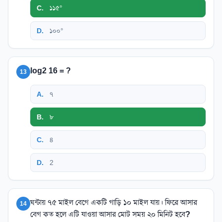
C
.
১১৫°
D
.
১০০°
log2 16 = ?
13
A
.
৭
B
.
৮
C
.
৪
D
.
2
ঘন্টায় ৭৫ মাইল বেগে একটি গাড়ি ১০ মাইল যায়। ফিরে আসার
14
বেগ কত হলে এটি যাওয়া আসার মোট সময় ২০ মিনিট হবে?