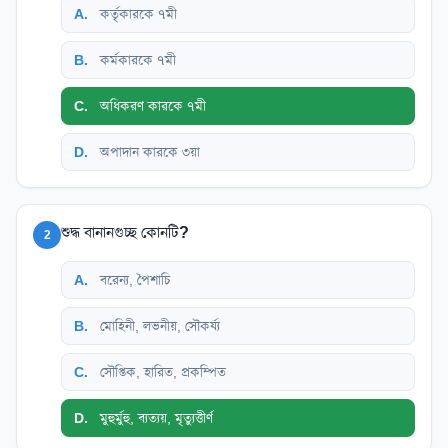
A
.
কর্তৃকারকে ৭মী
B
.
কর্মকারকে ৭মী
C
.
অধিকরণ কারকে ৭মী
D
.
অপাদান কারকে ৩য়া
শুদ্ধ বানানগুচ্ছ কোনটি?
2
A
.
বরেন্য, পৈশাচি
B
.
মোহিনী, লভনীয়, সৌকর্য্য
C
.
সৌপ্তিক, হারিত, প্রকম্পিত
D
.
মুহুর্মুহু, ব্যত্যয়, মৃত্যুত্তীর্ণ