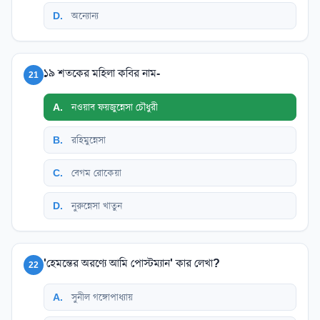
D
.
অন্যোন্য
১৯ শতকের মহিলা কবির নাম-
21
A
.
নওয়াব ফয়জুন্নেসা চৌধুরী
B
.
রহিমুন্নেসা
C
.
বেগম রোকেয়া
D
.
নুরুন্নেসা খাতুন
'হেমন্তের অরণ্যে আমি পোস্টম্যান' কার লেখা?
22
A
.
সুনীল গঙ্গোপাধ্যায়