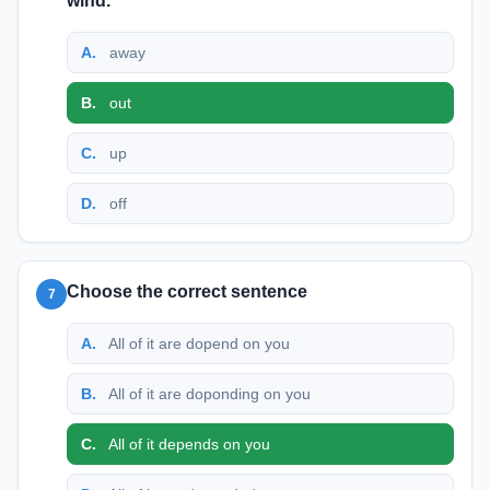
wind.
A
.
away
B
.
out
C
.
up
D
.
off
Choose the correct sentence
7
A
.
All of it are dopend on you
B
.
All of it are doponding on you
C
.
All of it depends on you