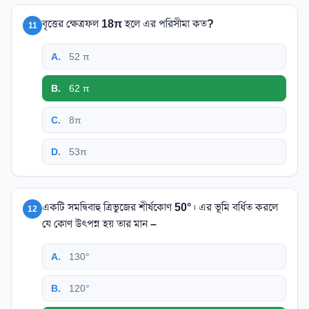
বৃত্তের ক্ষেত্রফল 18π হলে এর পরিসীমা কত?
11
A
.
52 π
B
.
62 π
C
.
8π
D
.
53π
একটি সমদ্বিবাহু ত্রিভুজের শীর্ষকোণ 50°। এর ভূমি বর্ধিত করলে
12
যে কোণ উৎপন্ন হয় তার মান –
A
.
130°
B
.
120°