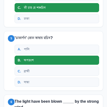
C
.
কী চাহ হে শঙ্খচিল
D
.
ঢাকা
'ডাকার্ণব' কোন ভাষায় রচিত?
5
A
.
পালি
B
.
অপভ্রংশ
C
.
ব্রাহ্মী
D
.
সান্ধা
The light have been blown _____ by the strong
6