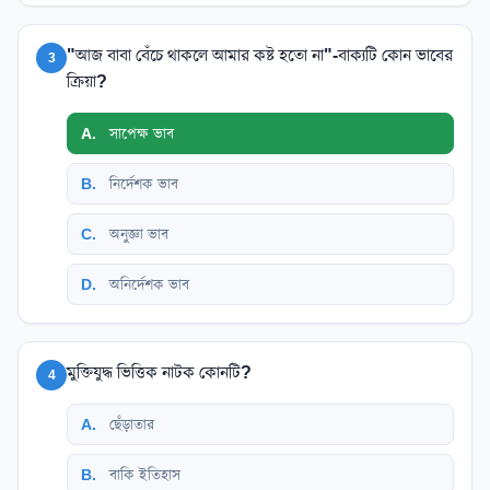
"আজ বাবা বেঁচে থাকলে আমার কষ্ট হতো না"-বাক্যটি কোন ভাবের
3
ক্রিয়া?
A
.
সাপেক্ষ ভাব
B
.
নির্দেশক ভাব
C
.
অনুজ্ঞা ভাব
D
.
অনির্দেশক ভাব
মুক্তিযুদ্ধ ভিত্তিক নাটক কোনটি?
4
A
.
ছেঁড়াতার
B
.
বাকি ইতিহাস