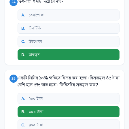
'ঊর্ণনাভ' শব্দটি দিয়ে বোঝায়-
24
A
.
তেলাপোকা
B
.
টিকটিকি
C
.
উইপোকা
D
.
মাকড়সা
একটি জিনিস ১০% ক্ষতিতে বিক্রয় করা হলো। বিক্রয়মূল্য ৪৫ টাকা
25
বেশি হলে ৫% লাভ হতো। জিনিসটির ক্রয়মূল্য কত?
A
.
২০০ টাকা
B
.
৩০০ টাকা
C
.
৪০০ টাকা