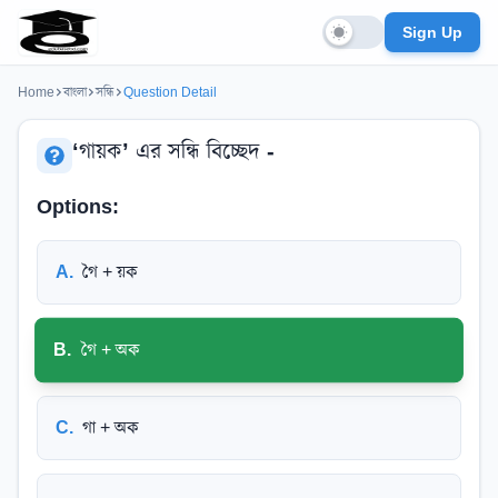
Sign Up
Home
বাংলা
সন্ধি
Question Detail
‘গায়ক’ এর সন্ধি বিচ্ছেদ -
Options:
A
.
গৈ + য়ক
B
.
গৈ + অক
C
.
গা + অক