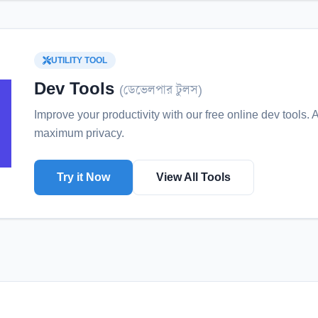
UTILITY TOOL
Dev Tools
(
ডেভেলপার টুলস
)
Improve your productivity with our free online
dev tools
. 
maximum privacy.
Try it Now
View All Tools