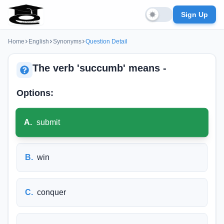
Sign Up
Home
English
Synonyms
Question Detail
The verb 'succumb' means -
Options:
A
.
submit
B
.
win
C
.
conquer