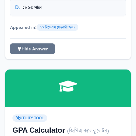
D
.
১৮৬৩ সালে
Appeared in:
৮ম বিজেএস (সহকারী জজ)
Hide Answer
UTILITY TOOL
GPA Calculator
(
জিপিএ ক্যালকুলেটর
)