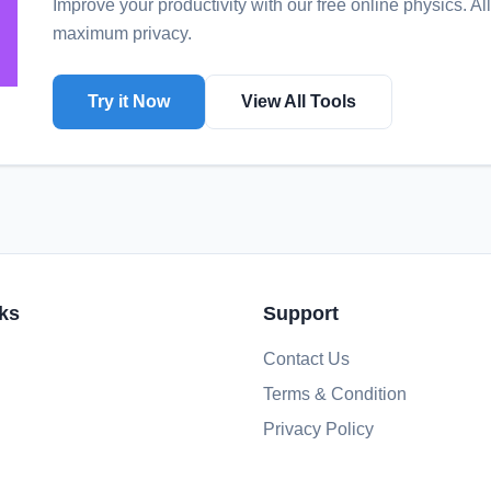
Improve your productivity with our free online
physics
. A
maximum privacy.
Try it Now
View All Tools
ks
Support
Contact Us
Terms & Condition
Privacy Policy