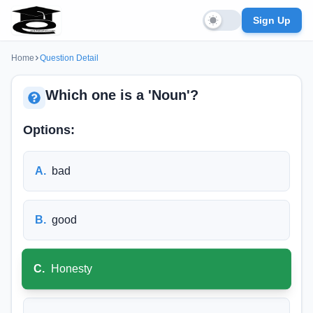
Sign Up
Home
Question Detail
Which one is a 'Noun'?
Options:
A
.
bad
B
.
good
C
.
Honesty