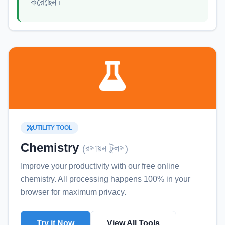
করেছেন।
UTILITY TOOL
Chemistry
(
রসায়ন টুলস
)
Improve your productivity with our free online
chemistry
. All processing happens 100% in your
browser for maximum privacy.
Try it Now
View All Tools