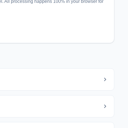
el
. All processing happens 100% in your browser for