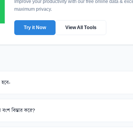
Improve your productivity with our free online
data & exc
maximum privacy.
Try it Now
View All Tools
র হবে-
মে বংশ বিস্তার করে?