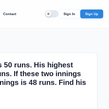
Contact
Sign In
Sign Up
s 50 runs. His highest
ns. If these two innings
nings is 48 runs. Find his