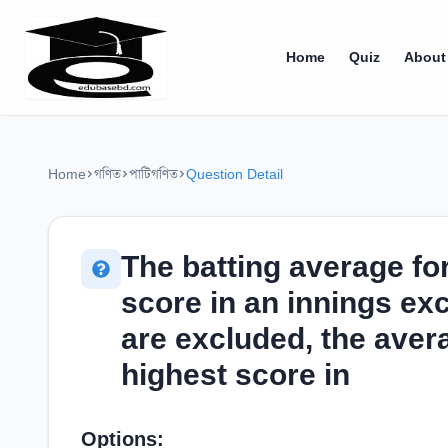
Home
Quiz
About
Home
গণিত
পাটিগণিত
Question Detail
The batting average for
score in an innings exc
are excluded, the avera
highest score in
Options: