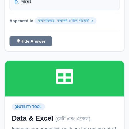
D
.
ডায়েট
Appeared in:
কারা অধিদপ্তর - কারারক্ষী ও মহিলা কারারক্ষী -২
Hide Answer
UTILITY TOOL
Data & Excel
(
ডেটা এবং এক্সেল
)
Improve your productivity with our free online
data &