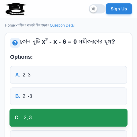
Sign Up
Home
গণিত
বহুপদী উৎপাদক
Question Detail
2
কোন দুটি x
- x - 6 = 0 সমীকরণের মূল?
Options:
A
.
2, 3
B
.
2, -3
C
.
-2, 3