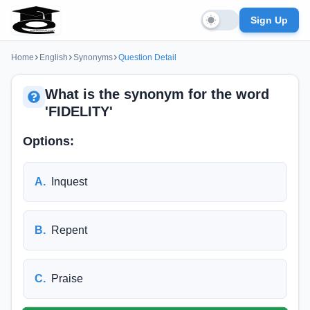
Sign Up
Home
English
Synonyms
Question Detail
What is the synonym for the word
'FIDELITY'
Options:
A
.
Inquest
B
.
Repent
C
.
Praise