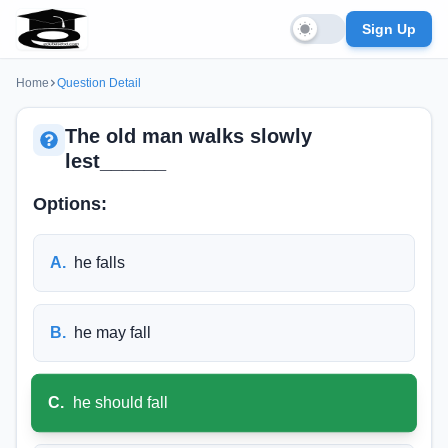
Sign Up
Home
Question Detail
The old man walks slowly
lest______
Options:
A
.
he falls
B
.
he may fall
C
.
he should fall