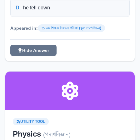
D
.
he fell down
Appeared in:
১১ তম শিক্ষক নিবন্ধন পরীক্ষা (স্কুল সমপর্যায়-২)
Hide Answer
UTILITY TOOL
Physics
(
পদার্থবিজ্ঞান
)