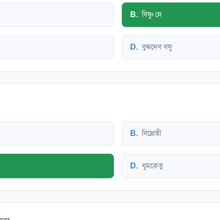
B
.
বিষ্ণু দে
D
.
বুদ্ধদেব বসু
B
.
বিদ্রোহী
D
.
ধূমকেতু