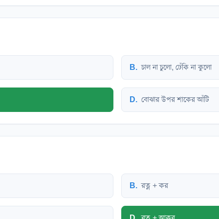
B
.
চাল না চুলো, ঢেঁকি না কুলো
D
.
বোঝার উপর শাকের আঁটি
B
.
রত্ন + কর
D
.
রত্ন + আকর