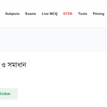
Subjects
Exams
Live MCQ
BTEB
Tools
Pricing
ন ও সমাধান
Active