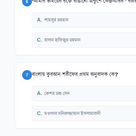
‘আমার ভাইয়ের রক্তে রাঙানো একুশে ফেব্রুযারির ’ রচয়
6
A
.
শামসুর রহমান
C
.
হাসান হাফিজুর রহমান
বাংলায় কুরআন শরীফের প্রথম অনুবাদক কে?
7
A
.
কেশর চন্দ্র সেন
C
.
মওলানা মনিরুজ্জামান ইসলামাবাদী