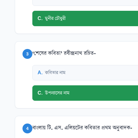
C
.
মুনীর চৌধুরী
‘শেষের কবিতা’ রবীন্দ্রনাথ রচিত-
3
A
.
কবিতার নাম
C
.
উপন্যাসের নাম
বাংলায় টি. এস. এলিয়টের কবিতার প্রথম অনুবাদক-
4