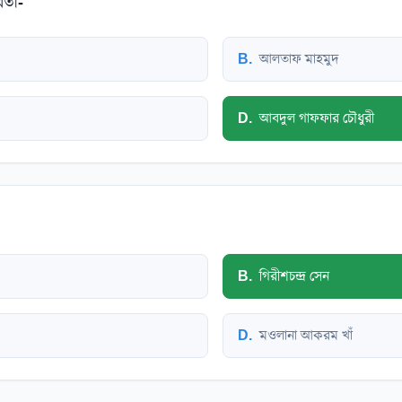
িতা-
B
.
আলতাফ মাহমুদ
D
.
আবদুল গাফফার চৌধুরী
B
.
গিরীশচন্দ্র সেন
D
.
মওলানা আকরম খাঁ