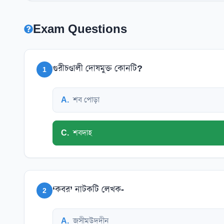
Exam Questions
গুরীচণ্ডালী দোষমুক্ত কোনটি?
1
A
.
শব পোড়া
C
.
শবদাহ
‘কবর’ নাটকটি লেখক-
2
A
.
জসীমউদদীন