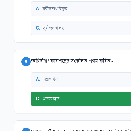
A
.
রবীন্দ্রনাথ ঠাকুর
C
.
সুধীন্দ্রনাথ দত্ত
‘অগ্নিবীণা’ কাব্যগ্রন্থের সংকলিত প্রথম কবিতা-
5
A
.
অগ্রপথিক
C
.
প্রলয়োল্লাস