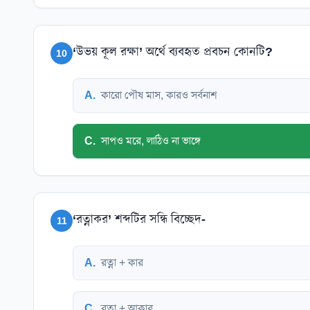
‘উভয় কূল রক্ষা’ অর্থে ব্যবহৃত প্রবচন কোনটি?
10
A
.
কারো পৌষ মাস, কারও সর্বনাশ
C
.
সাপও মরে, লাঠিও না ভাঙ্গে
‘রত্নাকর’ শব্দটির সন্ধি বিচ্ছেদ-
11
A
.
রত্না + কার
C
.
রত্না + আকার