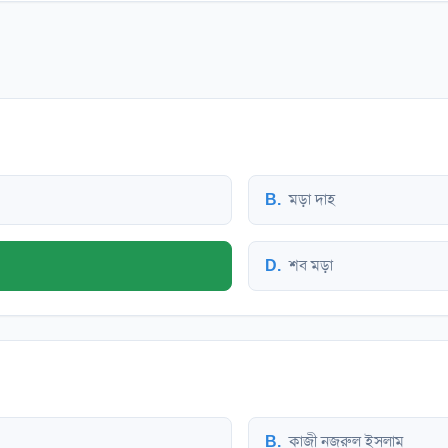
B
.
মড়া দাহ
D
.
শব মড়া
B
.
কাজী নজরুল ইসলাম