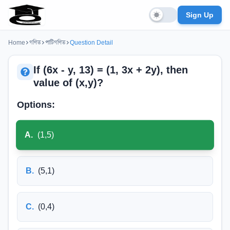
Sign Up
Home
গণিত
পাটিগণিত
Question Detail
If (6x - y, 13) = (1, 3x + 2y), then
value of (x,y)?
Options:
A
.
(1,5)
B
.
(5,1)
C
.
(0,4)