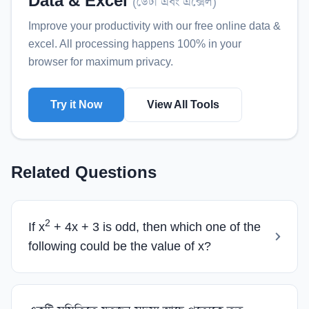
Data & Excel
(
ডেটা এবং এক্সেল
)
Improve your productivity with our free online
data &
excel
. All processing happens 100% in your
browser for maximum privacy.
Try it Now
View All Tools
Related Questions
2
If x
+ 4x + 3 is odd, then which one of the
following could be the value of x?