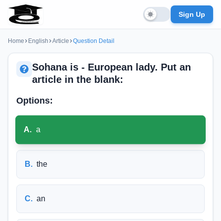
Sign Up
Home
English
Article
Question Detail
Sohana is - European lady. Put an
article in the blank:
Options:
A
.
a
B
.
the
C
.
an