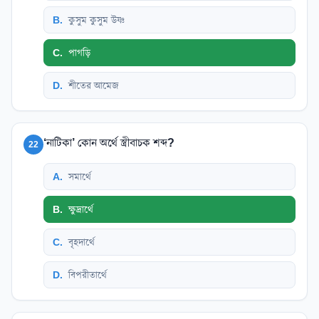
B
.
কুসুম কুসুম উষ্ণ
C
.
পাগড়ি
D
.
শীতের আমেজ
‘নাটিকা’ কোন অর্থে স্ত্রীবাচক শব্দ?
22
A
.
সমার্থে
B
.
ক্ষুদ্রার্থে
C
.
বৃহদার্থে
D
.
বিপরীতার্থে