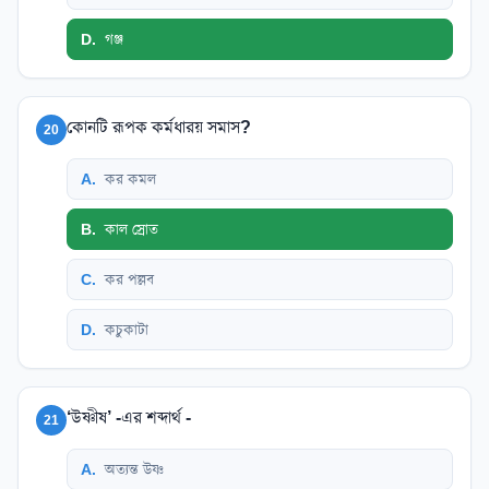
D
.
গঞ্জ
কোনটি রূপক কর্মধারয় সমাস?
20
A
.
কর কমল
B
.
কাল স্রোত
C
.
কর পল্লব
D
.
কচুকাটা
‘উষ্ণীষ’ -এর শব্দার্থ -
21
A
.
অত্যন্ত উষ্ণ