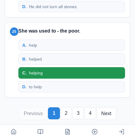
D
.
He did not turn all stones.
She was used to - the poor.
25
A
.
help
B
.
helped
C
.
helping
D
.
to help
1
2
3
4
Previous
Next