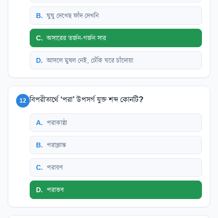
B
.
ঘুঘু দেখেছ ফাঁদ দেখনি
C
.
অসারের তর্জন-গর্জন সার
D
.
আসলে মুষল নেই, ঢেঁকি ঘরে চাঁদোয়া
বিপরীতার্থে ‘পরা’ উপসর্গ যুক্ত শব্দ কোনটি?
12
A
.
পরাকাষ্ঠা
B
.
পরাক্লান্ত
C
.
পরায়ণ
D
.
পরাভব