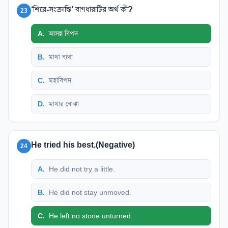
‘শিরে-সংক্রান্তি’ বাগধারাটির অর্থ কী?
23
A
.
আসন্ন বিপদ
B
.
মাথা ব্যথা
C
.
মহাবিপদ
D
.
মাথার বোঝা
He tried his best.(Negative)
24
A
.
He did not try a little.
B
.
He did not stay unmoved.
C
.
He left no stone unturned.