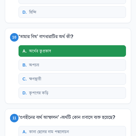
D
.
হিন্দি
‘তামার বিষ’ বাগধারাটির অর্থ কী?
10
A
.
অর্থের কুপ্রভাব
B
.
অপচয়
C
.
ক্ষণস্থায়ী
D
.
কৃপণের কড়ি
‘গুণহীনের ব্যর্থ আস্ফালন’ -অর্থটি কোন প্রবাসে ব্যক্ত হয়েছে?
11
A
.
কানা ছেলের নাম পদ্মলোচন