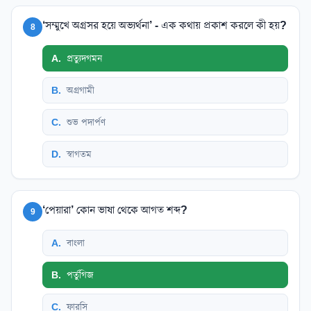
‘সম্মুখে অগ্রসর হয়ে অভ্যর্থনা’ - এক কথায় প্রকাশ করলে কী হয়?
8
A
.
প্রত্যুদগমন
B
.
অগ্রগামী
C
.
শুভ পদার্পণ
D
.
স্বাগতম
‘পেয়ারা’ কোন ভাষা থেকে আগত শব্দ?
9
A
.
বাংলা
B
.
পর্তুগিজ
C
.
ফারসি