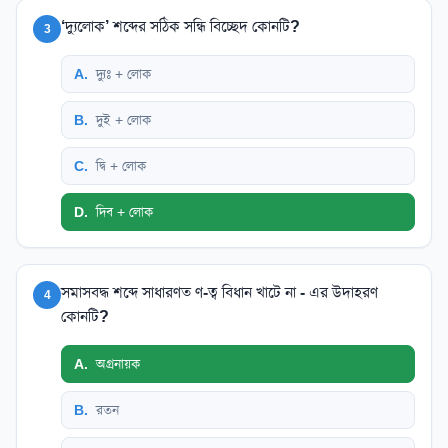
‘দ্যুলোক’ শব্দের সঠিক সন্ধি বিচ্ছেদ কোনটি?
3
A
.
দ্যুঃ + লোক
B
.
দুই + লোক
C
.
দ্বি + লোক
D
.
দিব + লোক
সমাসবদ্ধ শব্দে সাধারণত ণ-ত্ব বিধান খাটে না - এর উদাহরণ
4
কোনটি?
A
.
অগ্রনায়ক
B
.
রতন