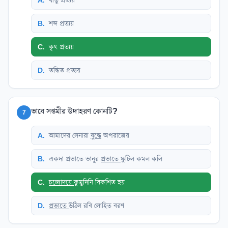
B
.
শব্দ প্রত্যয়
C
.
কৃৎ প্রত্যয়
D
.
তদ্ধিত প্রত্যয়
ভাবে সপ্তমীর উদাহরণ কোনটি?
7
A
.
আমাদের সেনারা
যুদ্ধে
অপরাজেয়
B
.
একদা প্রভাতে ভানুর
প্রভাতে
ফুটিল কমল কলি
C
.
চন্দ্রোদয়ে
কুমুদিনি বিকশিত হয়
D
.
প্রভাতে
উঠিল রবি লোহিত বরণ