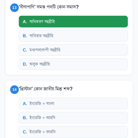
‘বীণাপাণি’ সমস্ত পদটি কোন সমাস?
13
A
.
ব্যধিকরণ বহুব্রীহি
B
.
ব্যতিহার বহুব্রীহি
C
.
মধ্যপদলোপী বহুব্রীহি
D
.
অলুক বহুব্রীহি
‘খ্রিস্টান’ কোন জাতীয় মিশ্র শব্দ?
14
A
.
ইংরেজি + বাংলা
B
.
ইংরেজি + আরবি
C
.
ইংরেজি + ফারসি