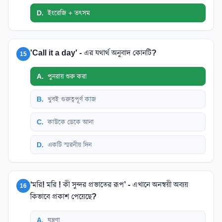
D
.
ইংরেজি + তৎসম
'Call it a day' - এর যথার্থ অনুবাদ কোনটি?
15
A
.
পুনরায় শুরু করা
B
.
খুবই গুরুত্বপূর্ণ কাজ
C
.
কাউকে ডেকে আনা
D
.
একটি স্মরনীয় দিন
‘মরি! মরি ! কী সুন্দর প্রভাতের রূপ’ - এখানে অনন্বয়ী অব্যয়
16
কিভাবে প্রকাশ পেয়েছে?
A
.
যন্ত্রণা