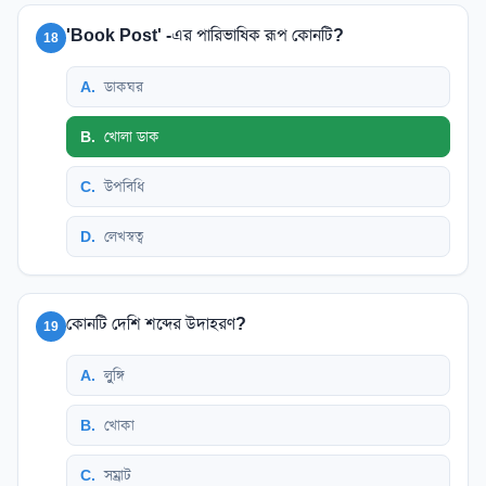
'Book Post' -এর পারিভাষিক রূপ কোনটি?
18
A
.
ডাকঘর
B
.
খোলা ডাক
C
.
উপবিধি
D
.
লেখস্বত্ব
কোনটি দেশি শব্দের উদাহরণ?
19
A
.
লুুঙ্গি
B
.
খোকা
C
.
সম্রাট