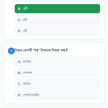
B
.
৩টি
C
.
৪টি
D
.
১টি
নিচের কোনটি ‘ষত্ব’ বিধানের নিয়মে শুদ্ধ?
2
A
.
মাস্টার
B
.
পোশাক
C
.
জিনিস
D
.
পোস্ট-মাস্টার