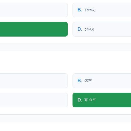
B
.
১৮৩২
D
.
১৯২২
B
.
রোদ
D
.
ক ও গ