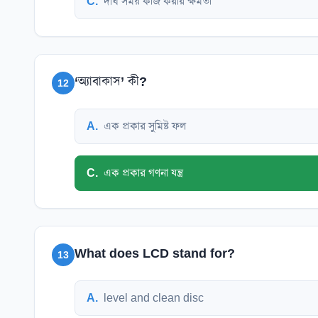
C
.
দীর্ঘ সময় কাজ করার ক্ষমতা
‘অ্যাবাকাস’ কী?
12
A
.
এক প্রকার সুমিষ্ট ফল
C
.
এক প্রকার গণনা যন্ত্র
What does LCD stand for?
13
A
.
level and clean disc