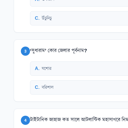
C
.
উঁচুনিচু
‘সুধারাম’ কোর জেলার পূর্বনাম?
3
A
.
যশোর
C
.
বরিশাল
টাইটানিক জাহাজ কত সালে আটলান্টিক মহাসাগরে নিম
4