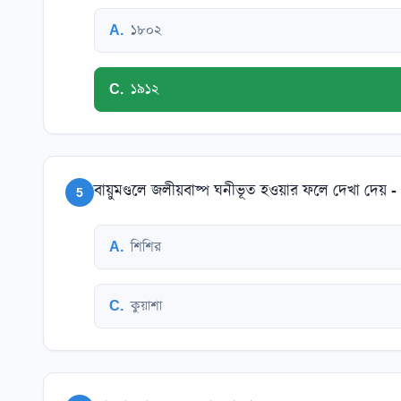
A
.
১৮০২
C
.
১৯১২
বায়ুমণ্ডলে জলীয়বাষ্প ঘনীভূত হওয়ার ফলে দেখা দেয় -
5
A
.
শিশির
C
.
কুয়াশা