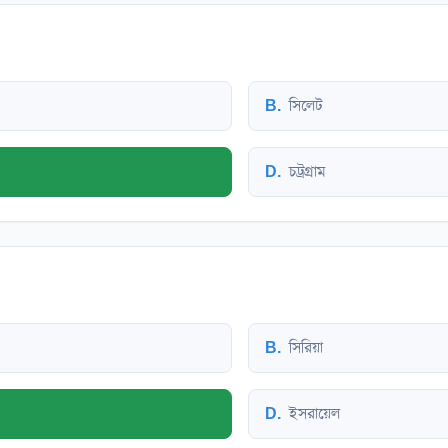
B
.
সিলেট
D
.
চট্রগ্রাম
B
.
সিরিয়া
D
.
ইসরায়েল