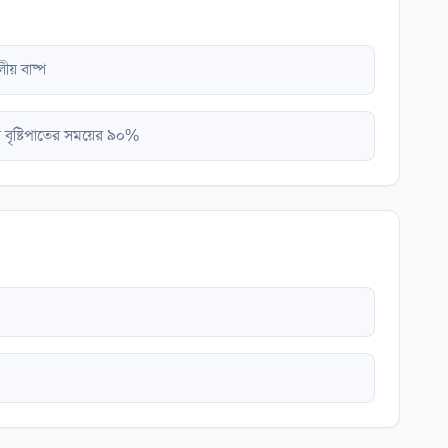
ীয় বাষ্প
ণ বৃষ্টিপাতের সময়ের ৯০%