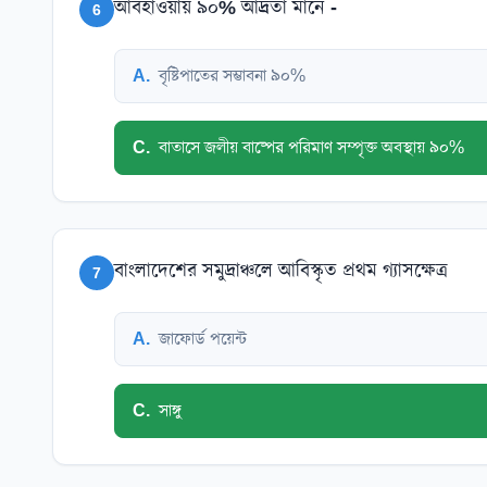
আবহাওয়ায় ৯০% আদ্র্রতা মানে -
6
A
.
বৃষ্টিপাতের সম্ভাবনা ৯০%
C
.
বাতাসে জলীয় বাষ্পের পরিমাণ সম্পৃক্ত অবস্থায় ৯০%
বাংলাদেশের সমুদ্রাঞ্চলে আবিস্কৃত প্রথম গ্যাসক্ষেত্র
7
A
.
জাফোর্ড পয়েন্ট
C
.
সাঙ্গু