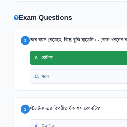
Exam Questions
তার বয়স বেড়েছে, কিন্তু বুদ্ধি বাড়েনি। - কোন ধরনের ব
1
A
.
যৌগিক
C
.
সরল
‘উচাটন’-এর বিপরীতার্থক শব্দ কোনটি?
2
A
.
ঊধ্বটান