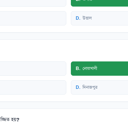
D
.
উত্তাল
B
.
নোয়াখালী
D
.
দিনাজপুর
জ্জিত হয়?