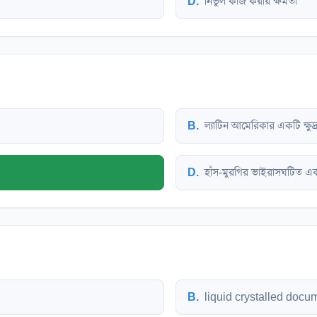
D
.
নির্ভুল কাজ করার ক্ষমতা
B
.
ল্যাটিন আমেরিকার একটি ক্ষুদ
D
.
হাঁস-মুরগির ভাইরাসঘটিত এ
B
.
liquid crystalled docu