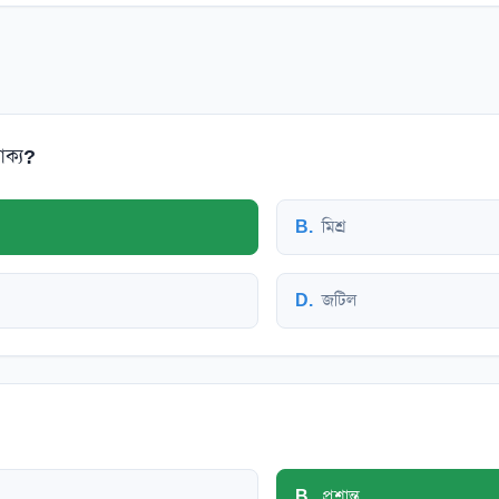
াক্য?
B
.
মিশ্র
D
.
জটিল
B
.
প্রশান্ত